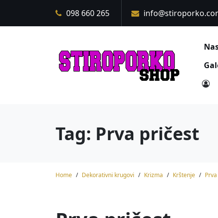
Skip
098 660 265
info@stiroporko.c
to
content
Nas
Gal
Tag:
Prva pričest
Home
Dekorativni krugovi
Krizma
Krštenje
Prva