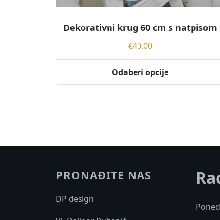
Dekorativni krug 60 cm s natpisom
€
40.00
Odaberi opcije
Ra
PRONAĐITE NAS
DP design
Ponedj