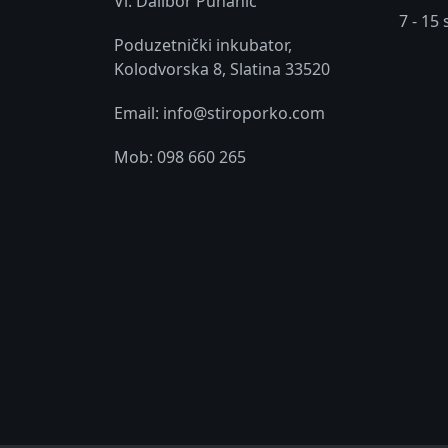
Vl. Dalibor Puhanić
7 - 15 
Poduzetnički inkubator,
Kolodvorska 8, Slatina 33520
Email: info@stiroporko.com
Mob: 098 660 265