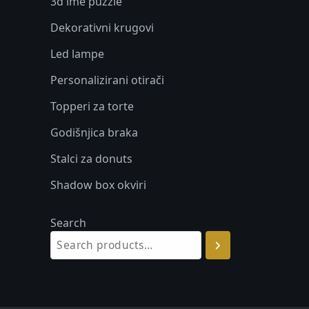
3d ime puzzle
Dekorativni krugovi
Led lampe
Personalizirani otirači
Topperi za torte
Godišnjica braka
Stalci za donuts
Shadow box okviri
Search