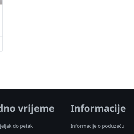
dno vrijeme
Informacije
eljak do petak
Informacije o poduzeću