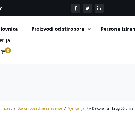
om
lovnica
Proizvodi od stiropora
Personaliziran
Stalci i pozadine za evente
erija
0
 Pričest
Stalci i pozadine za evente
Vjenčanja
Dekorativni krug 60 cm s