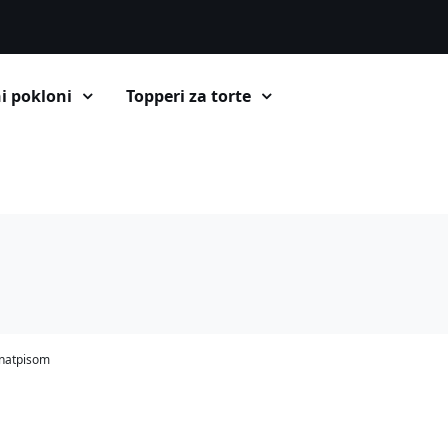
i pokloni
Topperi za torte
 natpisom