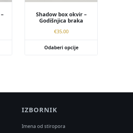
 –
Shadow box okvir –
Godišnjica braka
€
35.00
Odaberi opcije
IZBORNIK
Imena od stiropora