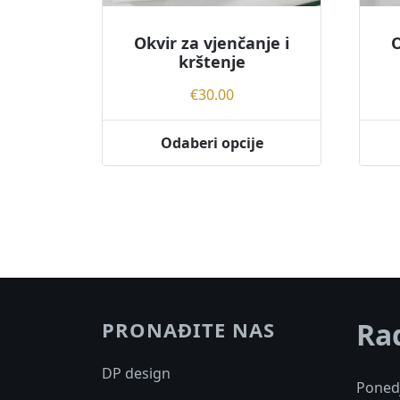
Okvir za vjenčanje i
O
krštenje
€
30.00
Odaberi opcije
Ra
PRONAĐITE NAS
DP design
Ponedj