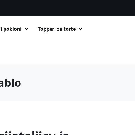
i pokloni
Topperi za torte
tablo