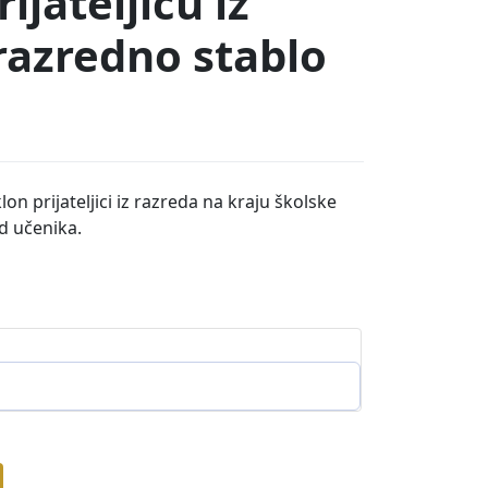
ijateljicu iz
razredno stablo
n prijateljici iz razreda na kraju školske
d učenika.