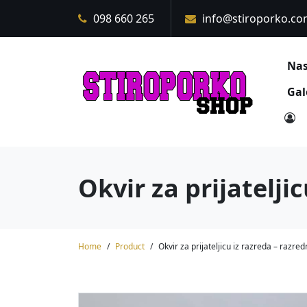
Skip
098 660 265
info@stiroporko.c
to
content
Nas
Gal
Okvir za prijatelji
Home
Product
Okvir za prijateljicu iz razreda – razre