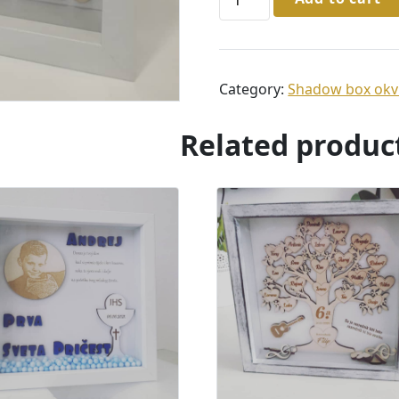
za
prijateljicu
iz
razreda
Category:
Shadow box okvi
-
razredno
Related produc
stablo
quantity