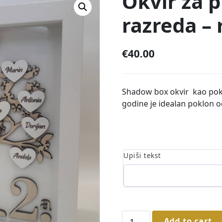
Okvir za pr
razreda – 
€
40.00
Shadow box okvir kao poklo
godine je idealan poklon o
Upiši tekst
Okvir
Add to cart