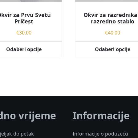
kvir za Prvu Svetu
Okvir za razrednika
Pričest
razredno stablo
€
30.00
€
40.00
Odaberi opcije
Odaberi opcije
dno vrijeme
Informacije
eljak do petak
Informacije o poduzeću