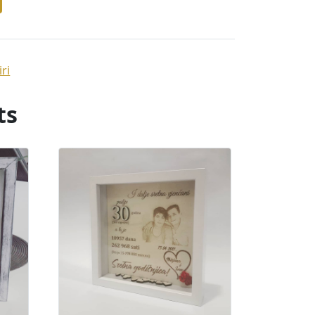
ri
ts