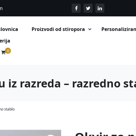
om
lovnica
Proizvodi od stiropora
Personaliziran
Stalci i pozadine za evente
erija
0
cu iz razreda – razredno s
dno stablo